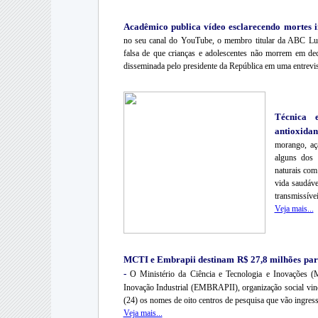
Acadêmico publica vídeo esclarecendo mortes i
no seu canal do YouTube, o membro titular da ABC Luiz
falsa de que crianças e adolescentes não morrem em dec
disseminada pelo presidente da República em uma entrevi
Técnica 
antioxida
morango, aça
alguns dos 
naturais com
vida saudáve
transmissíve
Veja mais...
MCTI e Embrapii destinam R$ 27,8 milhões para
-
O Ministério da Ciência e Tecnologia e Inovações (
Inovação Industrial (EMBRAPII), organização social vinc
(24) os nomes de oito centros de pesquisa que vão ingr
Veja mais...