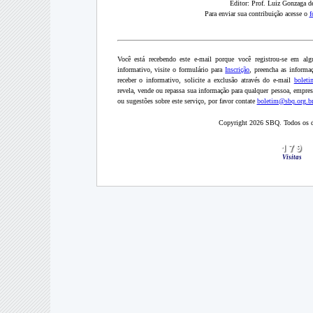
Editor: Prof. Luiz Gonzaga d
Para enviar sua contribuição acesse o
f
Você está recebendo este e-mail porque você registrou-se em al
informativo, visite o formulário para
Inscrição
, preencha as informa
receber o informativo, solicite a exclusão através do e-mail
boleti
revela, vende ou repassa sua informação para qualquer pessoa, empresa
ou sugestões sobre este serviço, por favor contate
boletim@sbq.org.b
Copyright 2026 SBQ. Todos os di
Visitas