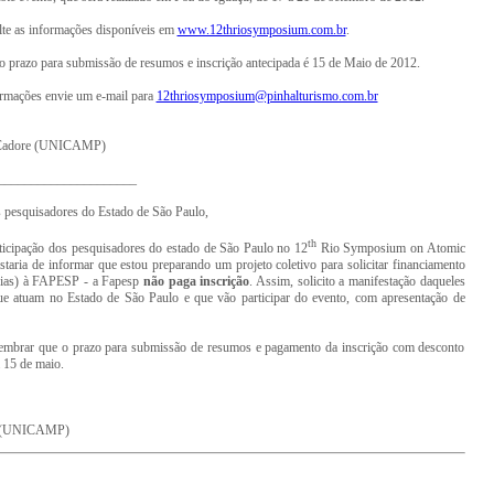
lte as informações disponíveis em
www.12thriosymposium.com.br
.
prazo para submissão de resumos e inscrição antecipada é 15 de Maio de 2012.
ormações envie um e-mail para
12thriosymposium@pinhalturismo.com.br
 Cadore (UNICAMP)
_____________________
 pesquisadores do Estado de São Paulo,
th
ticipação dos pesquisadores do estado de São Paulo no 12
Rio Symposium on Atomic
staria de informar que estou preparando um projeto coletivo para solicitar financiamento
rias) à FAPESP - a Fapesp
não paga inscrição
. Assim, solicito a manifestação daqueles
ue atuam no Estado de São Paulo e que vão participar do evento, com apresentação de
lembrar que o prazo para submissão de resumos e pagamento da inscrição com desconto
a 15 de maio.
e (UNICAMP)