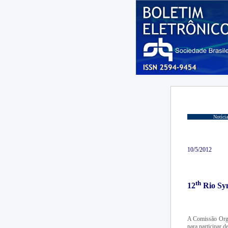
Notícia
10/5/2012
th
12
Rio Sy
A Comissão Org
para participar 