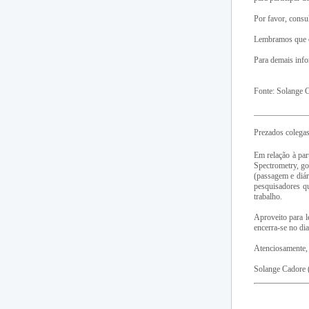
Por favor, consu
Lembramos que o 
Para demais inf
Fonte: Solange
_____________
Prezados colegas
Em relação à par
Spectrometry, go
(passagem e diá
pesquisadores q
trabalho.
Aproveito para 
encerra-se no di
Atenciosamente,
Solange Cador