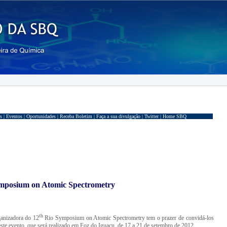
s |
Eventos |
Oportunidades |
Receba Boletim |
Faça a sua divulgação |
Twitter |
Home SBQ
mposium on Atomic Spectrometry
th
anizadora do 12
Rio Symposium on Atomic Spectrometry tem o prazer de convidá-los
deste evento, que será realizado em Foz do Iguaçu, de 17 a 21 de setembro de 2012.