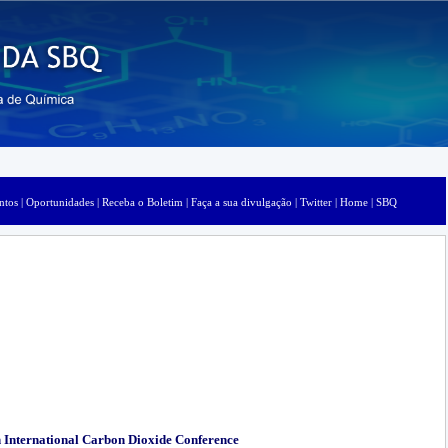
ntos |
Oportunidades |
Receba o Boletim |
Faça a sua divulgação |
Twitter |
Home |
SBQ
 International Carbon Dioxide Conference