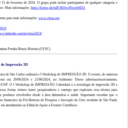
té 15 de fevereiro de 2024. O grupo pode incluir participantes de qualquer categoria e
ções. Mais informações:
https://forms.gle/ndF381bwfNrovb6DA
vento para mais informações:
www.cipoa.org
2024
www.linkedin.com/in/cipoa2024/
Fatima Peralta Muniz Moreira (UFSC)
 de Impressão 3D
ímica de São Carlos realizará o I Workshop de IMPRESSÃO 3D. O evento, de natureza
ecerá em 20/06/2024 e 21/06/2024, no Anfiteatro Térreo (abertura/encerramento;
SC/USP. O I Workshop de IMPRESSÃO 3 abordará o a tecnologia de impressão 3D e
essa forma, iremos trazer pesquisadores e startups que exploram essa técnica para
 produtos envolvidos desde a área alimentícia a saúde. Importante ressaltar que o
io financeiro da Pró-Reitoria de Pesquisa e Inovação da Univ ersidade de São Paulo
, em atendimento ao Edital de Apoio a Eventos Científicos.