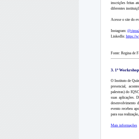
inscrições feitas a
diferentes institui
Acesse o site do e
Instagram:
@cipoa
LinkedIn:
https://
Fonte: Regina de 
3.
1º Workrshop
O Instituto de Qu
presencial, acont
palestras) do IQ
suas aplicações. D
desenvolvimento de
evento recebeu apo
para sua realização
Mais informações