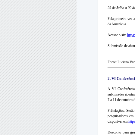
29 de Julho a 02 
Pela primeira vez 
da Amazônia.
Acesse o site
https
Submissão de abstr
Fonte: Luciana Van
2.
VI Conferênci
A VI Conferência
submissões abertas
7 a 11 de outubro 
Prêmiações: Serão
pesquisadores em 
disponível em
htt
Desconto para gr