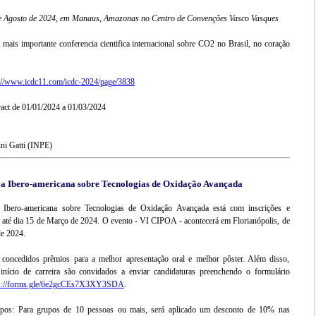
de Agosto de 2024, em Manaus, Amazonas no Centro de Convenções Vasco Vasques
a mais importante conferencia cientifica internacional sobre CO2 no Brasil, no coração
://www.icdc11.com/icdc-2024/page/3838
act de 01/01/2024 a 01/03/2024
ni Gatti (INPE)
a Ibero-americana sobre Tecnologias de Oxidação Avançada
 Ibero-americana sobre Tecnologias de Oxidação Avançada está com inscrições e
 até dia 15 de Março de 2024. O evento - VI CIPOA - acontecerá em Florianópolis, de
de 2024.
 concedidos prêmios para a melhor apresentação oral e melhor pôster. Além disso,
início de carreira são convidados a enviar candidaturas preenchendo o formulário
ps://forms.gle/6e2gcCEs7X3XY3SDA
.
upos: Para grupos de 10 pessoas ou mais, será aplicado um desconto de 10% nas