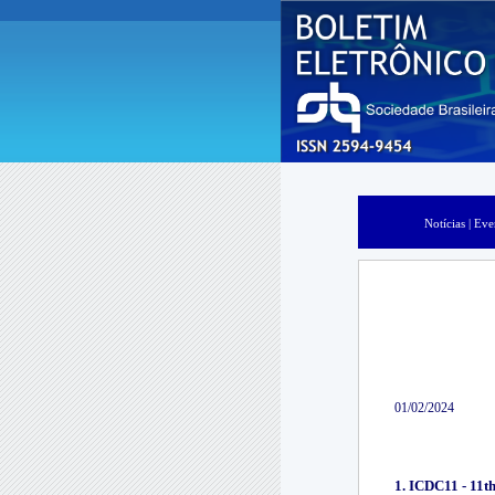
Notícias |
Eve
01/02/2024
1.
ICDC11 - 11th