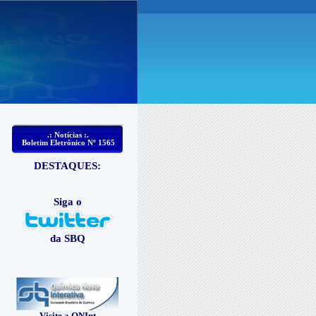
.: Notícias :.
Boletim Eletrônico Nº 1565
DESTAQUES:
Siga o
da SBQ
Visite a QNInt