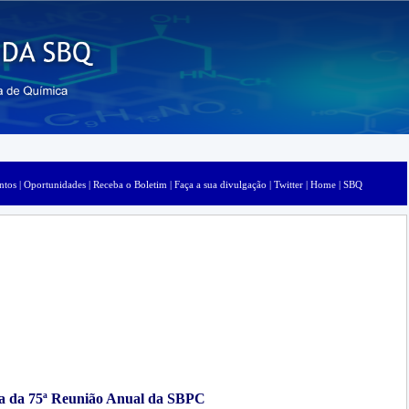
ntos |
Oportunidades |
Receba o Boletim |
Faça a sua divulgação |
Twitter |
Home |
SBQ
a da 75ª Reunião Anual da SBPC