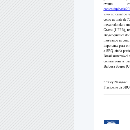
evento e
content/uploads/2
vivo no canal do 
como as mais de 75
mesa redonda e uma
Grassi (UFPR), no 
Biogeoquímica do fe
mostrando as contr
importante para o 
a SBQ ainda parti
Brasil sustentável
contará com a par
Barbosa Soares (U
Shirley Nakagaki
Presidente da SBQ
Voltar