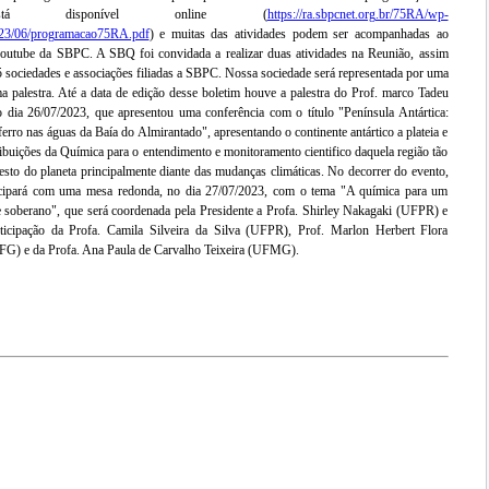
stá disponível online (
https://ra.sbpcnet.org.br/75RA/wp-
023/06/programacao75RA.pdf
) e muitas das atividades podem ser acompanhadas ao
youtube da SBPC. A SBQ foi convidada a realizar duas atividades na Reunião, assim
 sociedades e associações filiadas a SBPC. Nossa sociedade será representada por uma
 palestra. Até a data de edição desse boletim houve a palestra do Prof. marco Tadeu
dia 26/07/2023, que apresentou uma conferência com o título "Península Antártica:
rro nas águas da Baía do Almirantado", apresentando o continente antártico a plateia e
ibuições da Química para o entendimento e monitoramento cientifico daquela região tão
resto do planeta principalmente diante das mudanças climáticas. No decorrer do evento,
cipará com uma mesa redonda, no dia 27/07/2023, com o tema "A química para um
 e soberano", que será coordenada pela Presidente a Profa. Shirley Nakagaki (UFPR) e
ticipação da Profa. Camila Silveira da Silva (UFPR), Prof. Marlon Herbert Flora
FG) e da Profa. Ana Paula de Carvalho Teixeira (UFMG).