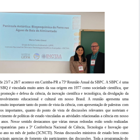
 de 23/7 a 28/7 acontece em Curitiba-PR a 75ª Reunião Anual da SBPC. A SBPC é uma
 SBQ é vinculada muito antes da sua origem em 1977 como sociedade científica, que
 promoção e defesa da ciência, da inovação científica e tecnológica, da divulgação da
envolvimento educacional e cultural em nosso Brasil. A reunião apresenta uma
muito importante tanto do ponto de vista da ciência, com apresentação de palestras com
ficos importantes, quanto do ponto de vista de discussões relevantes que norteiam e
ecimento de políticas de estado vinculadas as atividades relacionadas a ciência em nosso
 anos. Nesse sentido destacamos que várias mesas redondas estão sendo realizadas
reparatórias para a 5ª Conferência Nacional de Ciência, Tecnologia e Inovação que
mo ano no mês de junho (5CNCTI). Nestas discussões ministros de estado bem como
incipais agencias de fomento são participantes das discussões. Toda a programação do