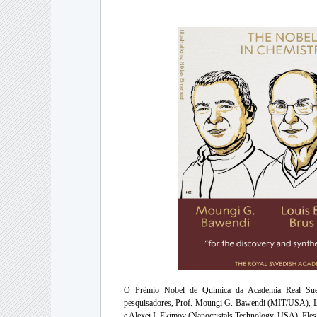
O Prêmio Nobel de Química da Academia Real Sueca
pesquisadores, Prof. Moungi G. Bawendi (MIT/USA), L
e Alexei I. Ekimov (Nanocristals Technology, USA). Eles