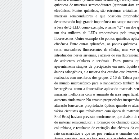
quânticos de materiais semicondutores (
quantum dots
em
eletrônicas. Pontos quânticos, são estruturas cristali
materiais semicondutores e que possuem propriedad
demonstrando hoje grande importância no campo nanotecn
a base de Q-LED, como exemplo, o termo ”Q” vem dos q
um dos milhares de LEDs responsáveis pela imagem n
fluorescentes. Outro exemplo são pontos quânticos aplica
eficiência. Entre outras aplicações, os pontos quântico
como marcadores fluorescentes de células, uma vez 
introduzidos nestes sistemas, e através de sua fluorescên
de ambientes celulares e teciduais. Estes pontos q
aparentemente simples de precipitação em meio líquido o
ânions calcogênios, e a maioria dos estudos que levaram o
realizados com membros dos grupos 2-16 da Tabela peri
do mundo microscópico para o nanoscópico também fez 
heterogênea, como a fotocatálise aplicando materiais se
materiais melhorava com o aumento da área superficia
aumento ainda maior. No entanto propriedades inesperadas
alteração brusca das propriedades ópticas quando se alc
vários cientistas que trabalhavam com óptica de materia
Prof Brus) haviam previsto, teoricamente, que abaixo de
do material semicondutor, a formação do chamado éxciton
columbiana, e resultante de excitação dos elétrons da c
raio característico e que se, por ventura o tamanho dos