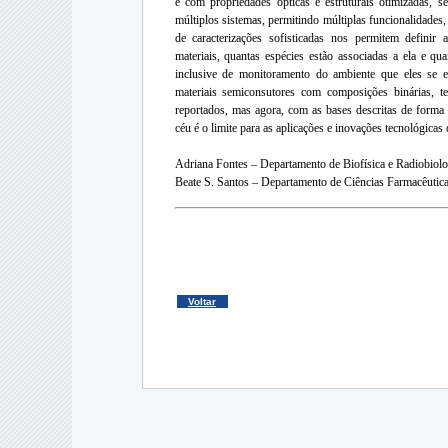
e com propriedades ópticas e estruturais otimizadas, 
múltiplos sistemas, permitindo múltiplas funcionalidades
de caracterizações sofisticadas nos permitem definir 
materiais, quantas espécies estão associadas a ela e qua
inclusive de monitoramento do ambiente que eles se e
materiais semiconsutores com composições binárias, te
reportados, mas agora, com as bases descritas de forma co
céu é o limite para as aplicações e inovações tecnológicas 
Adriana Fontes – Departamento de Biofísica e Radiobiol
Beate S. Santos – Departamento de Ciências Farmacêuti
Voltar