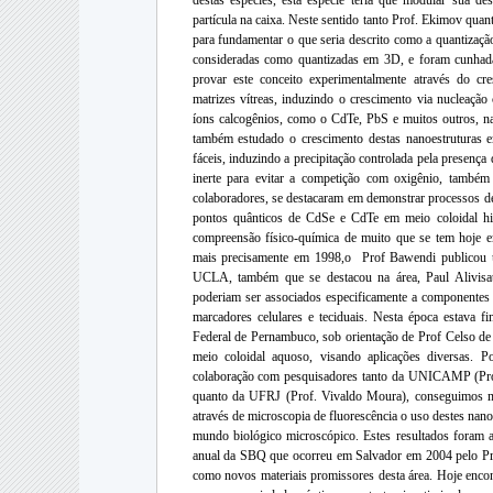
destas espécies, esta espécie teria que modular sua d
partícula na caixa. Neste sentido tanto Prof. Ekimov quan
para fundamentar o que seria descrito como a quantização
consideradas como quantizadas em 3D, e foram cunhada
provar este conceito experimentalmente através do cr
matrizes vítreas, induzindo o crescimento via nucleação 
íons calcogênios, como o CdTe, PbS e muitos outros, n
também estudado o crescimento destas nanoestruturas e
fáceis, induzindo a precipitação controlada pela presença
inerte para evitar a competição com oxigênio, també
colaboradores, se destacaram em demonstrar processos de o
pontos quânticos de CdSe e CdTe em meio coloidal hid
compreensão físico-química de muito que se tem hoje e
mais precisamente em 1998,o Prof Bawendi publicou u
UCLA, também que se destacou na área, Paul Alivisat
poderiam ser associados especificamente a componentes 
marcadores celulares e teciduais. Nesta época estava 
Federal de Pernambuco, sob orientação de Prof Celso d
meio coloidal aquoso, visando aplicações diversas. 
colaboração com pesquisadores tanto da UNICAMP (Pro
quanto da UFRJ (Prof. Vivaldo Moura), conseguimos mar
através de microscopia de fluorescência o uso destes nano
mundo biológico microscópico. Estes resultados foram a
anual da SBQ que ocorreu em Salvador em 2004 pelo
como novos materiais promissores desta área. Hoje enco