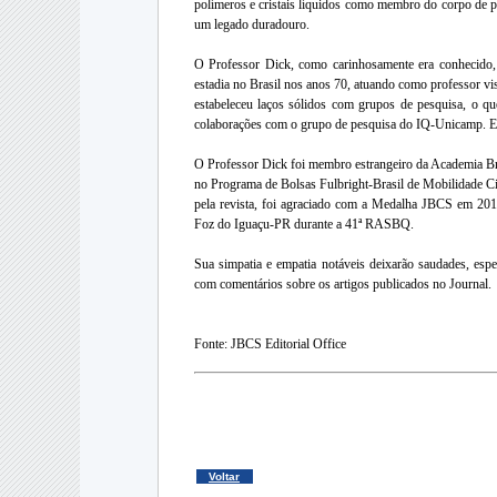
polímeros e cristais líquidos como membro do corpo de 
um legado duradouro.
O Professor Dick, como carinhosamente era conhecido,
estadia no Brasil nos anos 70, atuando como professor vi
estabeleceu laços sólidos com grupos de pesquisa, o q
colaborações com o grupo de pesquisa do IQ-Unicamp. Es
O Professor Dick foi membro estrangeiro da Academia Bra
no Programa de Bolsas Fulbright-Brasil de Mobilidade Cie
pela revista, foi agraciado com a Medalha JBCS em 20
Foz do Iguaçu-PR durante a 41ª RASBQ.
Sua simpatia e empatia notáveis deixarão saudades, esp
com comentários sobre os artigos publicados no Journal.
Fonte: JBCS Editorial Office
Voltar