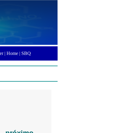
er |
Home |
SBQ
o próximo