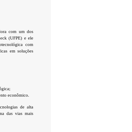
adora com um dos
beck (UFPE) e ele
otecnológica com
ficas em soluções
ógica;
mento econômico.
nologias de alta
ma das vias mais