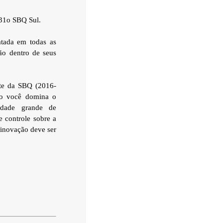
 31o SBQ Sul.
atada em todas as
ção dentro de seus
nte da SBQ (2016-
do você domina o
idade grande de
 controle sobre a
 inovação deve ser