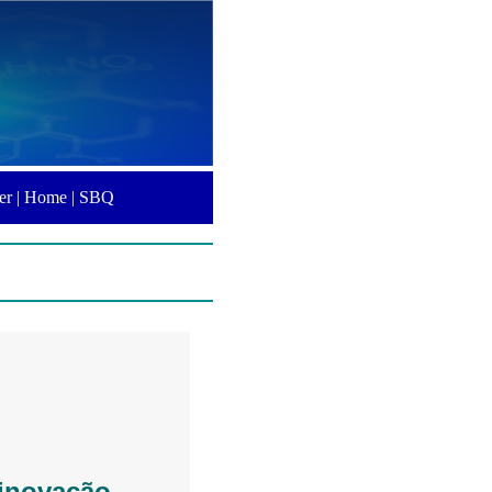
er |
Home |
SBQ
 inovação