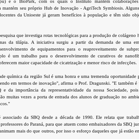
ipu) e o BioPark, com os quais o Instituto mantém colaboraçõe
 mantém seu próprio Hub de Inovação - AgriTech Symbiosis. Alguns
ocentes da Unioeste já geram benefícios à população e têm sido obj
quisa que investiga rotas tecnológicas para a produção de colágeno hi
mas da tilápia. A iniciativa surgiu a partir da demanda de uma e
esenvolvimento de equipamentos para o reaproveitamento de subpr
plo é um trabalho para o desenvolvimento de curativos de nanofib
oferecem maior capacidade de cicatrização e menor risco de infecções.
de química da região Sul é uma honra e uma tremenda oportunidade 
zendo em termos de inovação", afirma o Prof. Dragunski. "E também é
 e da importância da representatividade da nossa Sociedade, poi
são muitas vezes a porta de entrada dos alunos de graduação no ambi
icos."
é associado da SBQ desde a década de 1990. Ele relata que trabal
 professores do Paraná, para que atuem como embaixadores da SBQ junt
animam mais do que outros, por isso o esforço daqueles que já estão e