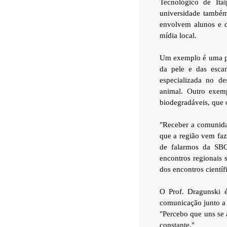
Tecnológico de Ita
universidade também
envolvem alunos e d
mídia local.
Um exemplo é uma pes
da pele e das esca
especializada no d
animal. Outro exem
biodegradáveis, que 
"Receber a comunida
que a região vem fa
de falarmos da SBQ
encontros regionais 
dos encontros científ
O Prof. Dragunski 
comunicação junto a
"Percebo que uns se 
constante."