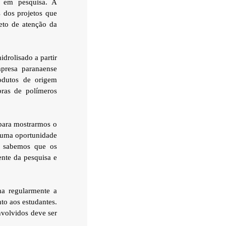
s em pesquisa. A
 dos projetos que
eto de atenção da
drolisado a partir
mpresa paranaense
odutos de origem
ras de polímeros
para mostrarmos o
 uma oportunidade
s sabemos que os
ente da pesquisa e
ha regularmente a
o aos estudantes.
nvolvidos deve ser