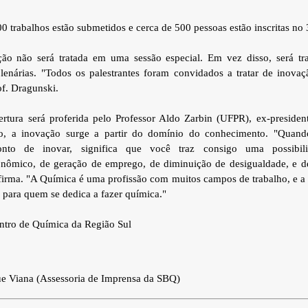
trabalhos estão submetidos e cerca de 500 pessoas estão inscritas no
ão não será tratada em uma sessão especial. Em vez disso, será tr
lenárias. "Todos os palestrantes foram convidados a tratar de inova
of. Dragunski.
ertura será proferida pelo Professor Aldo Zarbin (UFPR), ex-preside
o, a inovação surge a partir do domínio do conhecimento. "Quan
nto de inovar, significa que você traz consigo uma possibil
nômico, de geração de emprego, de diminuição de desigualdade, e de
afirma. "A Química é uma profissão com muitos campos de trabalho, e a
para quem se dedica a fazer química."
ntro de Química da Região Sul
ue Viana (Assessoria de Imprensa da SBQ)