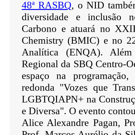
48ª RASBQ
, o NID também
diversidade e inclusão 
Carbono e atuará no XXII
Chemistry (BMIC) e no 22
Analítica (ENQA). Além
Regional da SBQ Centro-Oe
espaço na programação,
redonda "Vozes que Trans
LGBTQIAPN+ na Construção
e Diversa". O evento contou
Alice Alexandre Pagan, Pro
Prof. Marcos Aurélio da Si