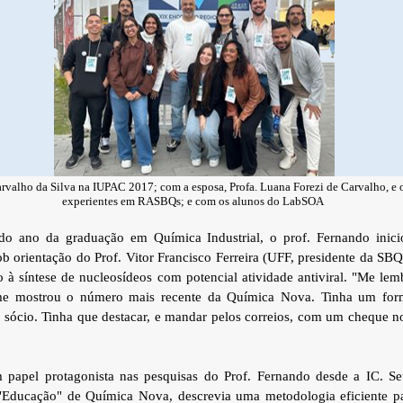
rvalho da Silva na IUPAC 2017; com a esposa, Profa. Luana Forezi de Carvalho, e o
experientes em RASBQs; e com os alunos do LabSOA
o ano da graduação em Química Industrial, o prof. Fernando inici
sob orientação do Prof. Vitor Francisco Ferreira (UFF, presidente da SB
 à síntese de nucleosídeos com potencial atividade antiviral. "Me le
e mostrou o número mais recente da Química Nova. Tinha um form
e sócio. Tinha que destacar, e mandar pelos correios, com um cheque 
 papel protagonista nas pesquisas do Prof. Fernando desde a IC. Seu
"Educação" de Química Nova, descrevia uma metodologia eficiente p