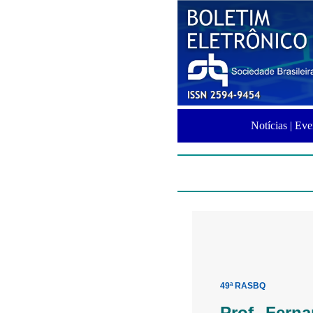
Notícias |
Eve
49ª RASBQ
Prof. Fern