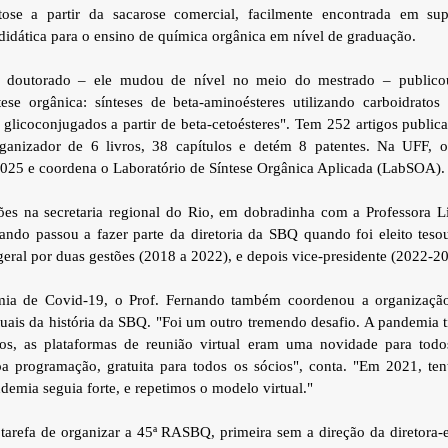
utose a partir da sacarose comercial, facilmente encontrada em s
didática para o ensino de química orgânica em nível de graduação.
doutorado – ele mudou de nível no meio do mestrado – publico
tese orgânica: sínteses de beta-aminoésteres utilizando carboidratos
is glicoconjugados a partir de beta-cetoésteres". Tem 252 artigos publi
organizador de 6 livros, 38 capítulos e detém 8 patentes. Na UFF, 
 2025 e coordena o Laboratório de Síntese Orgânica Aplicada (LabSOA).
ões na secretaria regional do Rio, em dobradinha com a Professora L
ando passou a fazer parte da diretoria da SBQ quando foi eleito teso
geral por duas gestões (2018 a 2022), e depois vice-presidente (2022-2
ia de Covid-19, o Prof. Fernando também coordenou a organização
uais da história da SBQ. "Foi um outro tremendo desafio. A pandemia
sos, as plataformas de reunião virtual eram uma novidade para tod
 programação, gratuita para todos os sócios", conta. "Em 2021, te
demia seguia forte, e repetimos o modelo virtual."
l tarefa de organizar a 45ª RASBQ, primeira sem a direção da diretora