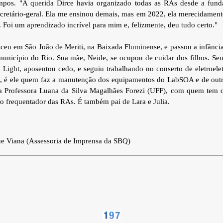
mpos. "A querida Dirce havia organizado todas as RAs desde a fun
cretário-geral. Ela me ensinou demais, mas em 2022, ela merecidamen
 Foi um aprendizado incrível para mim e, felizmente, deu tudo certo."
ceu em São João de Meriti, na Baixada Fluminense, e passou a infânc
 município do Rio. Sua mãe, Neide, se ocupou de cuidar dos filhos. Seu
 Light, aposentou cedo, e seguiu trabalhando no conserto de eletroelet
e, é ele quem faz a manutenção dos equipamentos do LabSOA e de outro
 Professora Luana da Silva Magalhães Forezi (UFF), com quem tem o 
o frequentador das RAs. É também pai de Lara e Julia.
ue Viana (Assessoria de Imprensa da SBQ)