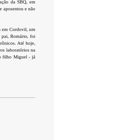
dação da SBQ, em
te aposentou e não
ia em Cordovil, um
 pai, Romário, foi
rônicos. Até hoje,
s laboratórios na
filho Miguel - já