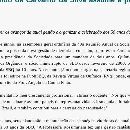
er os avanços da atual gestão e organizar a celebração dos 50 anos d
 junho, na assembleia geral ordinária da 49a Reunião Anual da Socie
te a posse da nova gestão de diertoria e conselho, o professor Ferna
 a presidência da Sociedade para um mandato de dois anos. Químic
a Orgânica, e sócio ininterrupto da SBQ desde fevereiro de 2000, o
da SBQ há 10 anos. No entanto, já ocupou cargos na secretaria region
e foi editor na PubliSBQ, da Revista Virtual de Química (RVq), onde, 
convite do Prof. Angelo da Cunha Pinto.
mental no meu crescimento profissional", afirma o docente. "Nós que
de nos doar e assumir papeis de representatividade. Isso ajuda a fortal
Brasil, e também contribui para a carreira do pesquisador."
 anos, seus planos são a manutenção das estratégias vitoriosas da atual
 50 anos da SBQ. "A Professora Rossimiriam fez uma gestão fantás