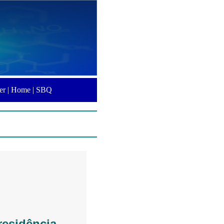
er |
Home |
SBQ
residência