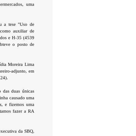
upermercados, uma
u a tese "Uso de
 como auxiliar de
cados e H-35 (4539
obteve o posto de
ídia Moreira Lima
ureiro-adjunto, em
024).
 das duas únicas
 tinha causado uma
os, e fizemos uma
ntamos fazer a RA
-executiva da SBQ,