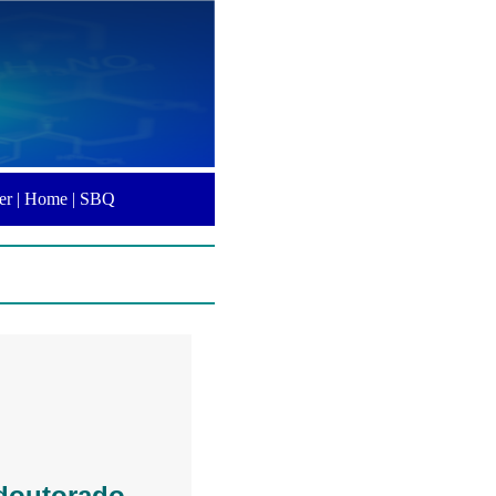
er |
Home |
SBQ
doutorado