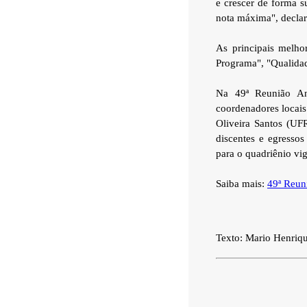
e crescer de forma s
nota máxima", declar
As principais melho
Programa", "Qualidad
Na 49ª Reunião A
coordenadores locais
Oliveira Santos (UF
discentes e egresso
para o quadriênio vig
Saiba mais:
49ª Reu
Texto: Mario Henriq