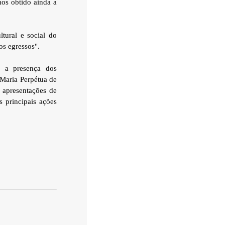
mos obtido ainda a
tural e social do
os egressos".
 a presença dos
 Maria Perpétua de
 apresentações de
 principais ações