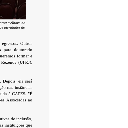
tou melhora no
às atividades de
 egressos. Outros
s para doutorado
 queremos formar e
a Rezende (UFRJ),
 Depois, ela será
ão nas instâncias
etida à CAPES. "É
ões Associadas ao
ativas de inclusão,
as instituições que