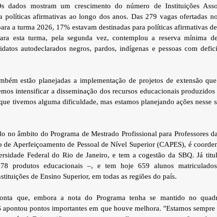
 dados mostram um crescimento do número de Instituições Asso
 políticas afirmativas ao longo dos anos. Das 279 vagas ofertadas n
ara a turma 2026, 17% estavam destinadas para políticas afirmativas de 
para esta turma, pela segunda vez, contemplou a reserva mínima d
idatos autodeclarados negros, pardos, indígenas e pessoas com defic
ambém estão planejadas a implementação de projetos de extensão qu
os intensificar a disseminação dos recursos educacionais produzidos
ue tivemos alguma dificuldade, mas estamos planejando ações nesse se
o no âmbito do Programa de Mestrado Profissional para Professores d
 de Aperfeiçoamento de Pessoal de Nível Superior (CAPES), é coordena
rsidade Federal do Rio de Janeiro, e tem a cogestão da SBQ. Já titu
678 produtos educacionais –, e tem hoje 659 alunos matriculado
nstituições de Ensino Superior, em todas as regiões do país.
conta que, embora a nota do Programa tenha se mantido no quadriê
 apontou pontos importantes em que houve melhora. "Estamos sempre