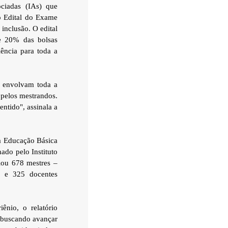
ciadas (IAs) que
o Edital do Exame
inclusão. O edital
e 20% das bolsas
iência para toda a
e envolvam toda a
 pelos mestrandos.
ntido", assinala a
a Educação Básica
do pelo Instituto
lou 678 mestres –
s e 325 docentes
nio, o relatório
 buscando avançar