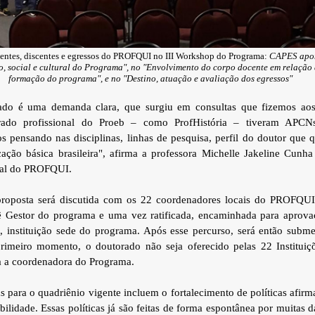
entes, discentes e egressos do PROFQUI no III Workshop do Programa:
CAPES apon
, social e cultural do Programa", no "Envolvimento do corpo docente em relação 
formação do programa", e no "Destino, atuação e avaliação dos egressos"
ado é uma demanda clara, que surgiu em consultas que fizemos aos
ado profissional do Proeb – como ProfHistória – tiveram APCN
s pensando nas disciplinas, linhas de pesquisa, perfil do doutor que
ação básica brasileira", afirma a professora Michelle Jakeline Cunh
nal do PROFQUI.
roposta será discutida com os 22 coordenadores locais do PROFQUI.
ê Gestor do programa e uma vez ratificada, encaminhada para aprovaç
 instituição sede do programa. Após esse percurso, será então subm
rimeiro momento, o doutorado não seja oferecido pelas 22 Instituiç
 a coordenadora do Programa.
s para o quadriênio vigente incluem o fortalecimento de políticas afirm
ilidade. Essas políticas já são feitas de forma espontânea por muitas d