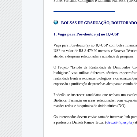
Fonte: Fernando Cotinguiba e Lidilhone Hamerski (UFRJ
BOLSAS DE GRADUAÇÃO, DOUTORADO,
1. Vaga para Pós-doutor(a) no IQ-USP
Vaga para Pós-doutor(a) no IQ-USP com bolsa financiad
USP no valor de R$ 8.479,20 mensais e Reserva Técnica 
atender a despesas relacionadas à atividade de pesquisa.
O Projeto “Estudo da Reatividade de Dinitrosilos C
biológicos” visa utilizar diferentes técnicas espectrofo
reatividade frente a oxidantes biológicos e caracterizar/q
expressão e purificação de proteínas alvo para o estudo d
Poderão se inscrever candidatos que tenham um excele
Biofísica, Farmácia ou áreas relacionadas, com experiê
reações redox e bioquímica do óxido nítrico (NO).
Os interessados devem enviar carta de interesse, link par
a professora Daniela Ramos Truzzi (
dtruzzi@iq.usp.br
) a