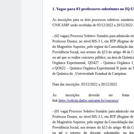
1. Vagas para 03 professores substitutos no I
As inscrições para os dois processos seletivos sumári
UNICAMP serão recebidas de 05/12/2022 a 20/12/2022:
- (02 vagas) Processo Seletivo Sumário para admissão em
Professor Doutor, no nível MS-3.1, em RTP (Regime de T
do Magistério Superior, pelo regime da Consolidação das
Previdência Social, nos termos do §13 do artigo 40 da C
ou até que se realize concurso público, na área de Quími
Orgânica Experimental, QO427 - Química Orgânica I
e QO622 – Química Orgânica Experimental II junto ao D
de Química da ;Universidade Estadual de Campinas.
Data das inscrições: 05/12/2022 a 20/12/2022
As inscrições deverão ser feitas
link
https://solicita.dados.unicamp.br/concurso/
- (01 vaga) Processo Seletivo Sumário para admissão em 
Professor Doutor, no nível MS-3.1, em RTP (Regime de T
do Magistério Superior, pelo regime da Consolidação das
Previdência Social, nos termos do §13 do artigo 40 da C
ou até o retorno do docente substituído, na ár